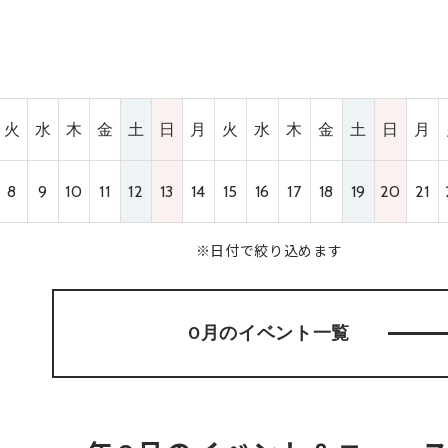
火
水
木
金
土
日
月
火
水
木
金
土
日
月
8
9
10
11
12
13
14
15
16
17
18
19
20
21
※日付で絞り込めます
0月のイベント
一覧