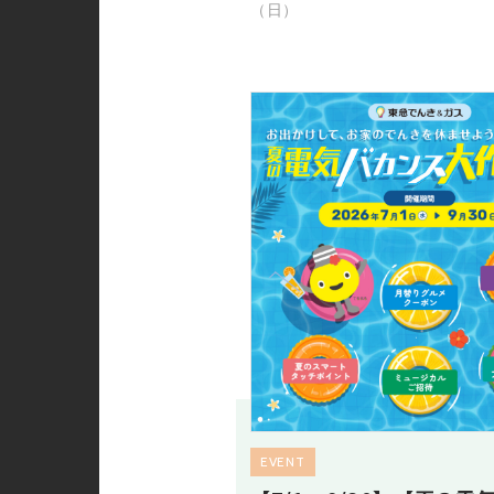
（日）
EVENT