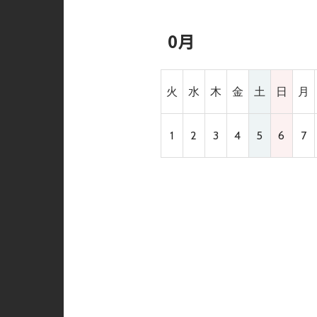
0月
火
水
木
金
土
日
月
1
2
3
4
5
6
7