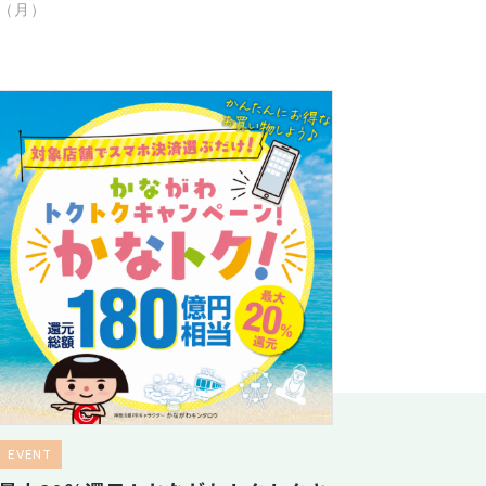
（月）
EVENT