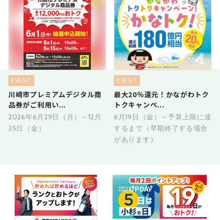
EVENT
EVENT
川崎市プレミアムデジタル商
最大20％還元！かながわトク
品券がご利用い...
トクキャンペ...
2026年6月29日（月）～12月
6月19日（金）～予算上限に達
25日（金）
するまで（早期終了する場合
があります）