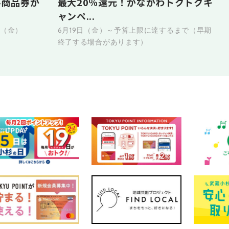
ル商品券が
最大20％還元！かながわトクトクキ
ャンペ...
日（金）
6月19日（金）～予算上限に達するまで（早期
終了する場合があります）