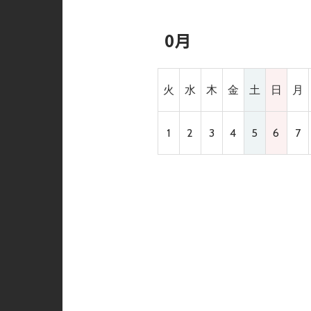
0月
火
水
木
金
土
日
月
1
2
3
4
5
6
7