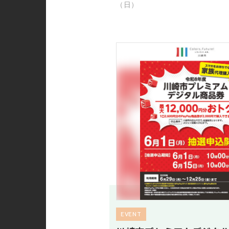
（日）
EVENT