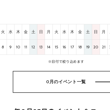
火
水
木
金
土
日
月
火
水
木
金
土
日
月
8
9
10
11
12
13
14
15
16
17
18
19
20
21
※日付で絞り込めます
0月のイベント
一覧