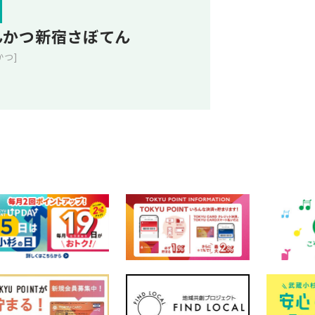
んかつ新宿さぼてん
かつ]