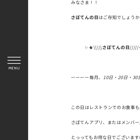
みなさま！！
さぼてんの日
はご存知でしょうか
✨🌵\\\\\
さぼてんの日
////
MENU
ーーーー毎月、
10日・20日・30
この日はレストランでのお食事も
さぼてんアプリ、またはメンバー
とっってもお得な日でございます(^