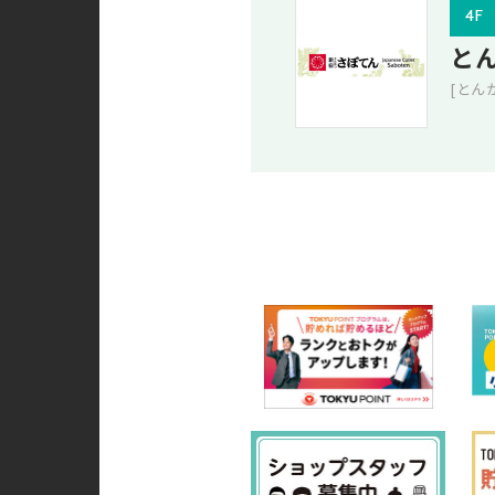
4F
と
[とん