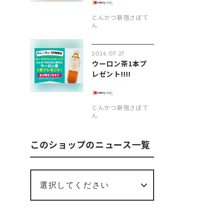
とんかつ新宿さぼて
ん
2026.07.27
ウーロン茶1本プ
レゼント‼︎‼︎
とんかつ新宿さぼて
ん
このショップのニュース一覧