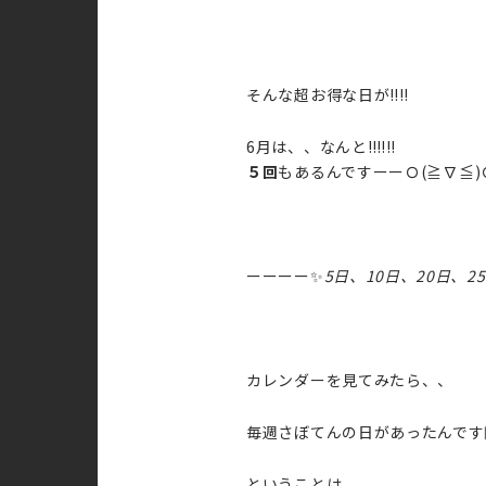
そんな超お得な日が‼︎‼︎
6月は、、なんと‼︎‼︎‼︎
５回
もあるんですーーＯ(≧∇≦)
ーーーー✨
5日、10日、20日、2
カレンダーを見てみたら、、
毎週さぼてんの日があったんです
ということは、、、