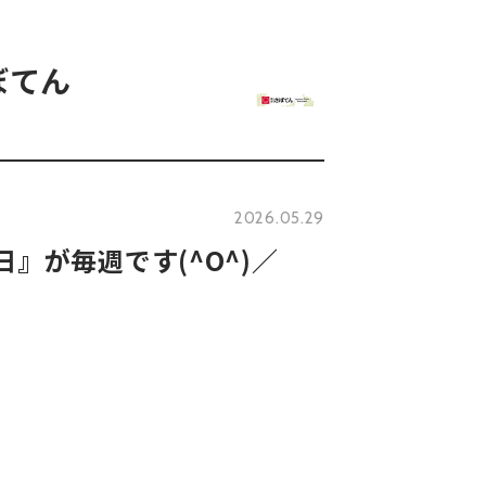
ぼてん
2026.05.29
』が毎週です(^O^)／