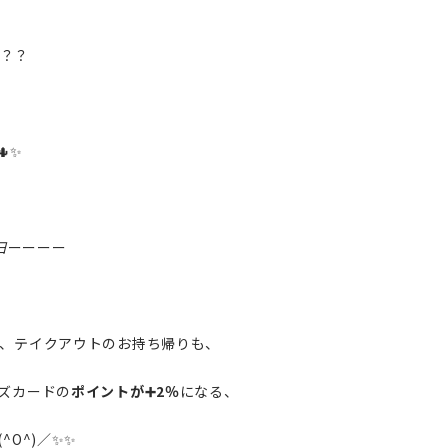
？？
/🌵✨
日
ーーーー
、テイクアウトのお持ち帰りも、
ズカードの
ポイントが➕2％
になる、
O^)／✨✨