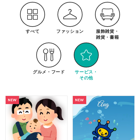
すべて
ファッション
服飾雑貨・
雑貨・
書籍
グルメ・フード
サービス・
その他
NEW
NEW
NEW