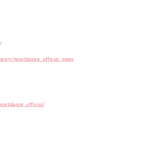
♡
egory/heartdance_official_news
artdance_official/