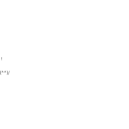
！
^)/