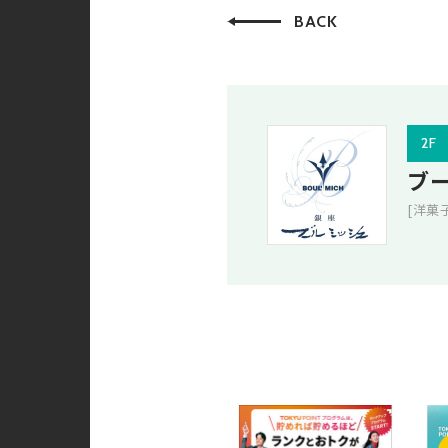
BACK
2F
ブ
[洋菓