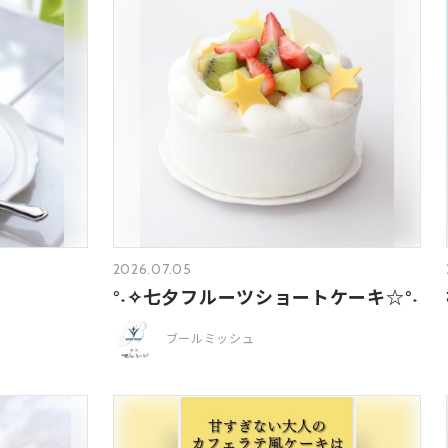
2026.07.05
°˖✧七夕フルーツショートケーキ☆°˖
ブールミッシュ