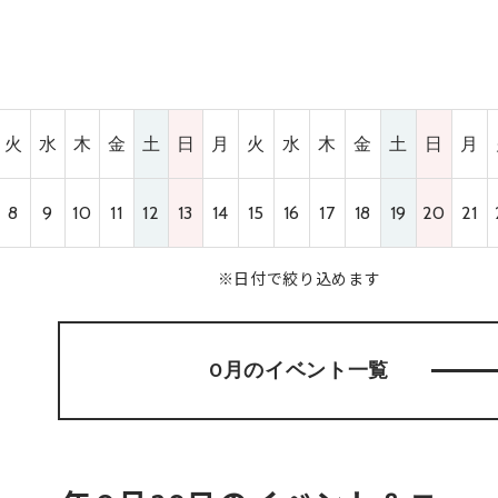
火
水
木
金
土
日
月
火
水
木
金
土
日
月
8
9
10
11
12
13
14
15
16
17
18
19
20
21
※日付で絞り込めます
0月のイベント
一覧