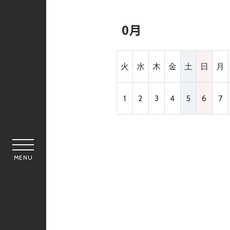
0月
火
水
木
金
土
日
月
1
2
3
4
5
6
7
MENU