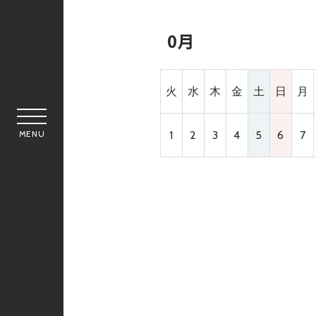
0月
火
水
木
金
土
日
月
MENU
1
2
3
4
5
6
7