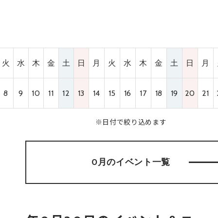
火
水
木
金
土
日
月
火
水
木
金
土
日
月
8
9
10
11
12
13
14
15
16
17
18
19
20
21
※日付で絞り込めます
0月のイベント
一覧