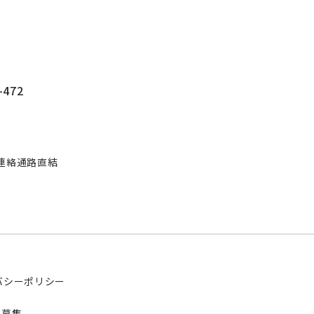
472
連絡通路直結
バシーポリシー
フ募集